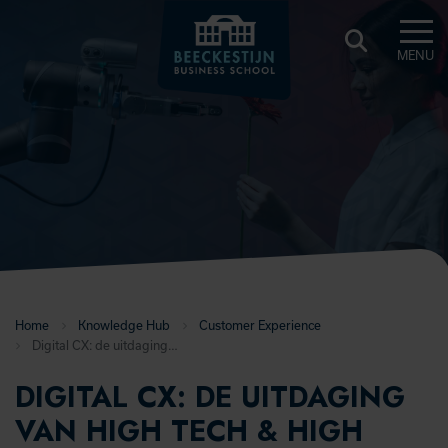
MENU
BEECKESTIJN
KNOWLEDGE
HUB
Home
Knowledge Hub
Customer Experience
Digital CX: de uitdaging van high tech & high touch
DIGITAL CX: DE UITDAGING
VAN HIGH TECH & HIGH