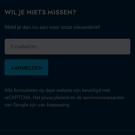
WIL JE NIETS MISSEN?
Meld je dan nu aan voor onze nieuwsbrief
E-
mailadres
Alle formulieren op deze website zijn beveiligd met
(opent in nieuw tabblad)
(open
reCAPTCHA. Het
privacybeleid
en de
servicevoorwaarden
van Google zijn van toepassing.