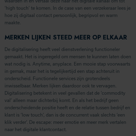
waarden in en vertaal deze naar het digitale kanaal om tot
‘high touch’ te komen. In de case van een verzekeraar lees je
hoe zij digitaal contact persoonlijk, begripvol en warm
maakte.
MERKEN LIJKEN STEED MEER OP ELKAAR
De digitalisering heeft veel dienstverlening functioneler
gemaakt. Het is ingeregeld om mensen te kunnen laten doen
wat nodig is. Anytime, anyplace. Een mooie stap voorwaarts
in gemak, maar het is tegelijkertijd een stap achteruit in
onderscheid. Functionele services zijn grotendeels
inwisselbaar. Merken lijken daardoor ook te vervagen.
Digitalisering betekent in veel gevallen dat de ‘commodity
val’ alleen maar dichterbij komt. En als het bedrijf geen
onderscheidende positie heeft en de relatie tussen bedrijf en
klant is ‘low touch’, dan is de concurrent vaak slechts ‘een
klik verder’. De escape: meer emotie en meer merk vertalen
naar het digitale klantcontact.