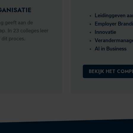
GANISATIE
Leidinggeven aa
ng geeft aan de
Employer Brandi
p. In 23 colleges leer
Innovatie
 dit proces.
Verandermanag
AI in Business
BEKIJK HET COM