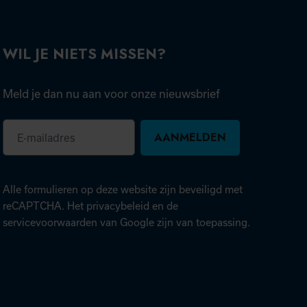
WIL JE NIETS MISSEN?
Meld je dan nu aan voor onze nieuwsbrief
E-
mailadres
Alle formulieren op deze website zijn beveiligd met
(opent in nieuw tabblad)
reCAPTCHA. Het
privacybeleid
en de
(opent in nieuw tabblad)
servicevoorwaarden
van Google zijn van toepassing.