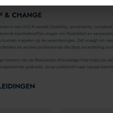
P & CHANGE
even in een VUCA wereld (Volatility, uncertainty, complexit
nderende klantbehoeftes vragen om flexibiliteit en aanpass
im kunnen inspelen op de veranderingen. Dat vraagt om nieu
ctleiders en andere professionals die deze verandering moe
e content van de Beeckestijn Knowledge Hub helpt jou als
 inspirerende podcasts. Jouw zoektocht naar nieuwe kennis 
LEIDINGEN