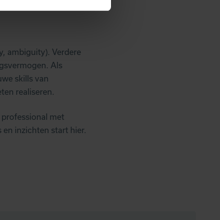
y, ambiguity). Verdere
ingsvermogen. Als
we skills van
ten realiseren.
 professional met
en inzichten start hier.