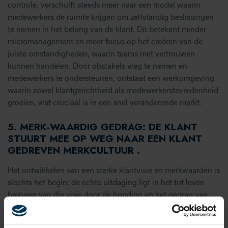
controle, verschuift steeds meer naar een model waarin
medewerkers de ruimte krijgen om zelfstandig beslissingen
te nemen in het belang van de klant. Dit betekent minder
micromanagement en meer focus op het creëren van de
juiste omstandigheden, waarin teams met vertrouwen
kunnen handelen. Door obstakels weg te nemen en
medewerkers te ondersteunen, ontstaat een werkomgeving
waarin zowel klantgerichtheid als medewerkerstevredenheid
groeien, wat cruciaal is in een snel veranderende markt.
5.
MERK-WAARDIG GEDRAG: DE KLANT
STUURT MEE OP WEG NAAR EEN KLANT
GEDREVEN MERKCULTUUR
.
Het ontwikkelen van een sterke klantvisie en merkwaarden is
slechts het begin; de echte uitdaging ligt in het tot leven
brengen van die visie door de houding en het gedrag van
elke medewerker. Steeds meer organisaties maken de
transitie van klantgericht denken naar een klant gedreven