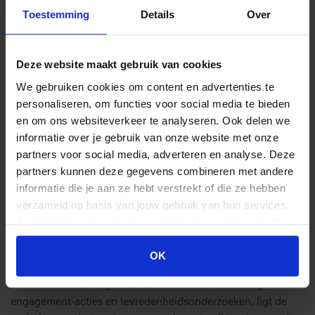
cultuur, waarin klantbehoeften leidend zijn in strategie,
Toestemming
Details
Over
processen en gedrag. Succesvolle bedrijven zorgen ervoor
dat medewerkers niet alleen klantgericht handelen wanneer
het nodig is, maar proactief waarde creëren op basis van
Deze website maakt gebruik van cookies
diepgaande klantinzichten. Dit vraagt om een integrale
We gebruiken cookies om content en advertenties te
benadering, waarbij alle afdelingen—van IT tot HR—zich
personaliseren, om functies voor social media te bieden
verbonden voelen met de klantvisie en deze in hun
en om ons websiteverkeer te analyseren. Ook delen we
dagelijkse werk doorleven. Organisaties die klant gedreven
informatie over je gebruik van onze website met onze
zijn, creëren zowel tevreden klanten als trotse, betrokken
partners voor social media, adverteren en analyse. Deze
medewerkers.
partners kunnen deze gegevens combineren met andere
6.
EMPLOYEE JOURNEY: DE KRACHT VAN
informatie die je aan ze hebt verstrekt of die ze hebben
WERKENERGIE IN DE EMPLOYEE JOURNEY
.
verzameld op basis van jouw gebruik van hun services.
Je gaat akkoord met onze cookies als je onze website
De focus binnen de Employee Journey verschuift van
blijft gebruiken.
traditionele medewerkerstevredenheid en betrokkenheid
OK
naar werkenergie: een combinatie van motivatie, vitaliteit en
veerkracht. Waar organisaties zich eerder richtten op
engagement-acties en tevredenheidsonderzoeken, ligt de