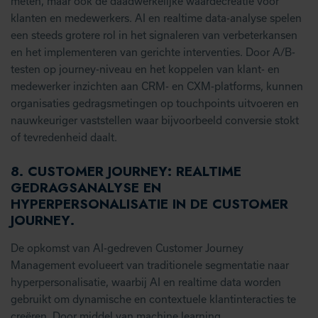
meten, maar ook de daadwerkelijke waardecreatie voor
klanten en medewerkers. AI en realtime data-analyse spelen
een steeds grotere rol in het signaleren van verbeterkansen
en het implementeren van gerichte interventies. Door A/B-
testen op journey-niveau en het koppelen van klant- en
medewerker inzichten aan CRM- en CXM-platforms, kunnen
organisaties gedragsmetingen op touchpoints uitvoeren en
nauwkeuriger vaststellen waar bijvoorbeeld conversie stokt
of tevredenheid daalt.
8.
CUSTOMER JOURNEY: REALTIME
GEDRAGSANALYSE EN
HYPERPERSONALISATIE IN DE CUSTOMER
JOURNEY
.
De opkomst van AI-gedreven Customer Journey
Management evolueert van traditionele segmentatie naar
hyperpersonalisatie, waarbij AI en realtime data worden
gebruikt om dynamische en contextuele klantinteracties te
creëren. Door middel van machine learning,