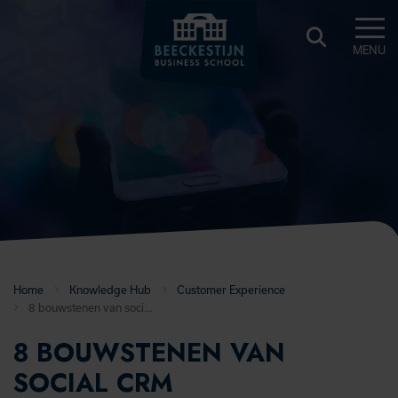
MENU
BEECKESTIJN
KNOWLEDGE
HUB
Home
Knowledge Hub
Customer Experience
8 bouwstenen van social CRM
8 BOUWSTENEN VAN
SOCIAL CRM