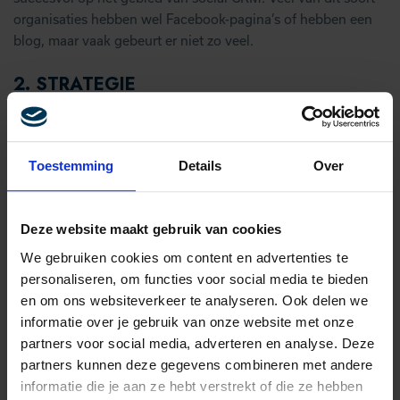
organisaties hebben wel Facebook-pagina’s of hebben een
blog, maar vaak gebeurt er niet zo veel.
2.
STRATEGIE
Een succesvolle CRM-strategie streeft niet alleen financiële
doelen na, maar vertaalt bedrijfsdoelstellingen naar concrete
klantgerichte doelen. Bijvoorbeeld, als de organisatie een
Toestemming
Details
Over
omzetgroei van 10% wil bereiken, hoe wordt dit dan op
klantniveau gerealiseerd? Een succesvolle social CRM-
strategie integreert social media om deze klantdoelstellingen
Deze website maakt gebruik van cookies
te behalen, zoals het benutten van service communities voor
We gebruiken cookies om content en advertenties te
klantbehoud en verhoging van de servicegraad.
personaliseren, om functies voor social media te bieden
en om ons websiteverkeer te analyseren. Ook delen we
3.
ORGANISATORISCHE SAMENWERKING
informatie over je gebruik van onze website met onze
partners voor social media, adverteren en analyse. Deze
Een belangrijke uitdaging is het effectief integreren van deze
partners kunnen deze gegevens combineren met andere
activiteiten binnen de organisatie. Over het algemeen zijn
informatie die je aan ze hebt verstrekt of die ze hebben
marketeers er als de kippen bij om iets op te zetten, maar op