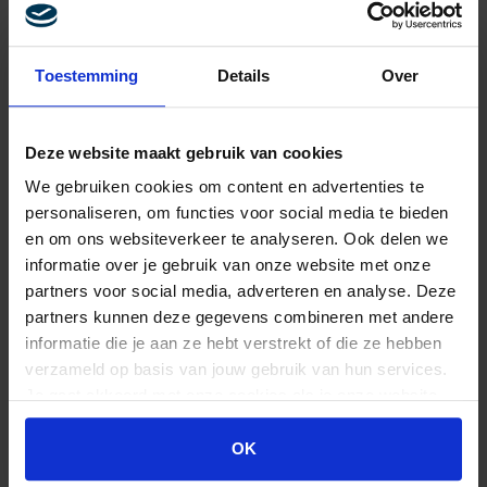
Toestemming
Details
Over
Deze website maakt gebruik van cookies
We gebruiken cookies om content en advertenties te
ZELF AAN DE SLAG MET AI?
personaliseren, om functies voor social media te bieden
en om ons websiteverkeer te analyseren. Ook delen we
Wil jij leren hoe je slimme prompts kunt maken binnen
informatie over je gebruik van onze website met onze
tools als ChatGPT, Midjourney en vele anderen? Wil je
partners voor social media, adverteren en analyse. Deze
leren hoe je de beste output krijgt en welke tools het
partners kunnen deze gegevens combineren met andere
meest geschikt zijn voor jou? En wil je actief aan de slag
informatie die je aan ze hebt verstrekt of die ze hebben
met je nieuwe kennis? Volg dan de 1-daagse training AI
verzameld op basis van jouw gebruik van hun services.
prompting & tools.
Je gaat akkoord met onze cookies als je onze website
blijft gebruiken.
OK
BEKIJK TRAINING