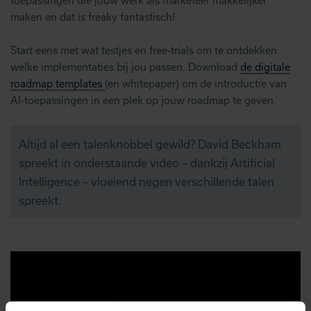
toepassingen die jouw werk als marketeer makkelijker
maken en dat is freaky fantastisch!
Start eens met wat testjes en free-trials om te ontdekken
welke implementaties bij jou passen. Download
de digitale
roadmap templates
(en whitepaper) om de introductie van
AI-toepassingen in een plek op jouw roadmap te geven.
Altijd al een talenknobbel gewild? David Beckham
spreekt in onderstaande video – dankzij Artificial
Intelligence – vloeiend negen verschillende talen
spreekt.