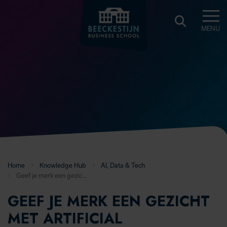
MENU
BEECKESTIJN
KNOWLEDGE
HUB
Home
Knowledge Hub
AI, Data & Tech
Geef je merk een gezicht met Artificial Intelligence
GEEF JE MERK EEN GEZICHT
MET ARTIFICIAL