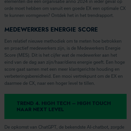
elementen die een organisatie anno 2024 in ieder geval op
orde moet hebben om vanuit een goede EX een optimale CX
te kunnen vormgeven? Ontdek het in het trendrapport.
MEDEWERKERS ENERGIE SCORE
Een relatief nieuwe methodiek om te meten hoe betrokken
en proactief medewerkers zijn, is de Medewerkers Energie
Score (MES). Dit is het cijfer wat de medewerker aan het
eind van de dag aan zijn/haar/diens energie geeft. Een hoge
score gaat samen met een meer klantgerichte houding en
verbeteringsbereidheid. Een mooi vertrekpunt om de EX en
daarmee de CX, naar een hoger level te tillen.
TREND 4. HIGH TECH – HIGH TOUCH
NAAR NEXT LEVEL
De opkomst van ChatGPT, de bekendste AI-chatbot, zorgde