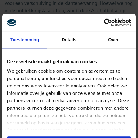
voor een verschuiving in de klantenervaring. Hoewel we nog
in de ontdekkingsfase zitten, wordt deze AI-chatbot al op
grote schaal in organisaties geïmplementeerd. Een
succesvolle integratie betekent veel kostenbesparingen en
een verbeterde klantervaring. Als high tech en high touch
Toestemming
Details
Over
hand in hand gaan, spreek je echt van customer experience
next level. Laten we deze belangrijke trend eens nader
bekijken, te beginnen met AI.
Deze website maakt gebruik van cookies
AI ALS GAMECHANGER IN CUSTOMER
We gebruiken cookies om content en advertenties te
EXPERIENCE
personaliseren, om functies voor social media te bieden
en om ons websiteverkeer te analyseren. Ook delen we
AI is een gamechanger, maar wat betekent dit voor customer
informatie over je gebruik van onze website met onze
experience? Organisaties benutten AI op verschillende
partners voor social media, adverteren en analyse. Deze
manieren om de klantervaring te verbeteren, zoals het
partners kunnen deze gegevens combineren met andere
gebruik van chatbots, spraakassistenten en predictive
informatie die je aan ze hebt verstrekt of die ze hebben
analytics. Het potentieel van AI ligt in het verbeteren van
verzameld op basis van jouw gebruik van hun services.
efficiëntie, het nemen van geïnformeerde beslissingen en het
Je gaat akkoord met onze cookies als je onze website
creëren van innovatieve oplossingen voor diverse zakelijke
blijft gebruiken.