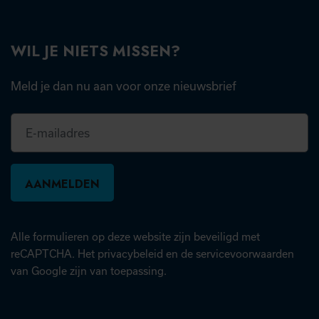
WIL JE NIETS MISSEN?
Meld je dan nu aan voor onze nieuwsbrief
E-
mailadres
Alle formulieren op deze website zijn beveiligd met
(opent in nieuw tabblad)
(open
reCAPTCHA. Het
privacybeleid
en de
servicevoorwaarden
van Google zijn van toepassing.