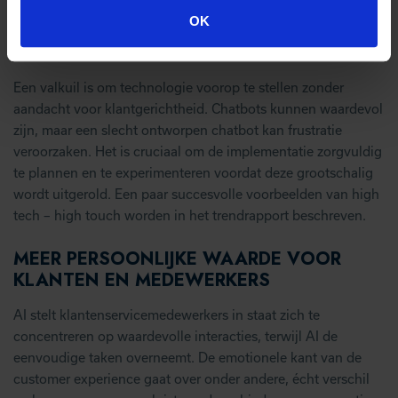
uitdagingen.
OK
DE VALKUIL VAN TECHNOLOGIE
Een valkuil is om technologie voorop te stellen zonder
aandacht voor klantgerichtheid. Chatbots kunnen waardevol
zijn, maar een slecht ontworpen chatbot kan frustratie
veroorzaken. Het is cruciaal om de implementatie zorgvuldig
te plannen en te experimenteren voordat deze grootschalig
wordt uitgerold. Een paar succesvolle voorbeelden van high
tech – high touch worden in het trendrapport beschreven.
MEER PERSOONLIJKE WAARDE VOOR
KLANTEN EN MEDEWERKERS
AI stelt klantenservicemedewerkers in staat zich te
concentreren op waardevolle interacties, terwijl AI de
eenvoudige taken overneemt. De emotionele kant van de
customer experience gaat over onder andere, écht verschil