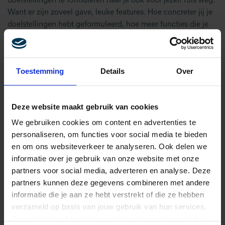
Want er zijn zoveel gave, leuke features. Hoe concreter jij je
doelstellingen hebt geformuleerd, hoe meer functies die je
niet nodig hebt weg vallen.
Concretiseer jouw doelen met deze MartechTribe post-it:
Toestemming
Details
Over
Deze website maakt gebruik van cookies
We gebruiken cookies om content en advertenties te
personaliseren, om functies voor social media te bieden
en om ons websiteverkeer te analyseren. Ook delen we
informatie over je gebruik van onze website met onze
partners voor social media, adverteren en analyse. Deze
partners kunnen deze gegevens combineren met andere
ÉÉN TOOL VOOR ALLE GEGEVENS?
informatie die je aan ze hebt verstrekt of die ze hebben
verzameld op basis van jouw gebruik van hun services.
Je gaat akkoord met onze cookies als je onze website
Eén systeem waarin alle gegevens samen komen, lijkt in de