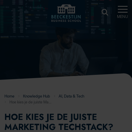
MENU
BEECKESTIJN
KNOWLEDGE
HUB
Home
Knowledge Hub
AI, Data & Tech
Hoe kies je de juiste Marketing Techstack?
HOE KIES JE DE JUISTE
MARKETING TECHSTACK?