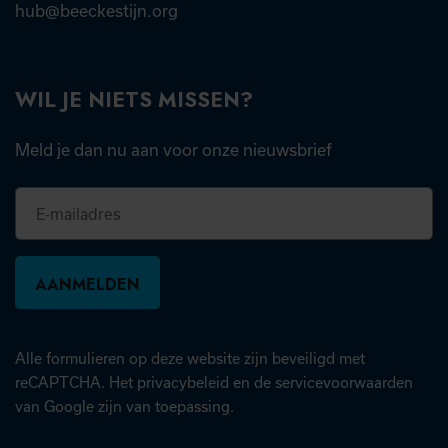
hub@beeckestijn.org
WIL JE NIETS MISSEN?
Meld je dan nu aan voor onze nieuwsbrief
E-
mailadres
Alle formulieren op deze website zijn beveiligd met
(opent in nieuw tabblad)
(open
reCAPTCHA. Het
privacybeleid
en de
servicevoorwaarden
van Google zijn van toepassing.