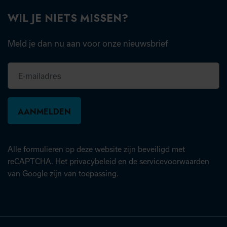
WIL JE NIETS MISSEN?
Meld je dan nu aan voor onze nieuwsbrief
E-
mailadres
Alle formulieren op deze website zijn beveiligd met
(opent in nieuw tabblad)
(open
reCAPTCHA. Het
privacybeleid
en de
servicevoorwaarden
van Google zijn van toepassing.