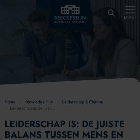
MENU
BEECKESTIJN
KNOWLEDGE
HUB
Home
Knowledge Hub
Leiderschap & Change
Leiderschap is: de juiste balans tussen mens en technologie
LEIDERSCHAP IS: DE JUISTE
BALANS TUSSEN MENS EN