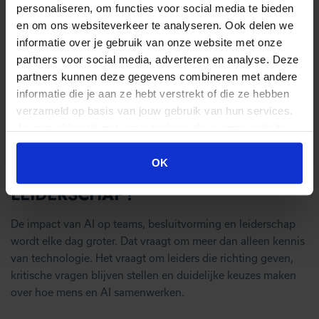
En dan krijg je wat je nu steeds vaker ziet: werk dat er goed
personaliseren, om functies voor social media te bieden
uitziet, maar minder stevig is dan het lijkt.
en om ons websiteverkeer te analyseren. Ook delen we
informatie over je gebruik van onze website met onze
Sterk leiderschap zit niet in het gebruik van de tool. Het zit in
partners voor social media, adverteren en analyse. Deze
wat jij accepteert als goed werk. In de vragen die je stelt. In
partners kunnen deze gegevens combineren met andere
de momenten waarop je niet genoegen neemt met iets dat
informatie die je aan ze hebt verstrekt of die ze hebben
alleen maar logisch klinkt. Want hoe beter de technologie
verzameld op basis van jouw gebruik van hun services.
wordt, hoe zichtbaarder het verschil wordt tussen mensen
Je gaat akkoord met onze cookies als je onze website
die denken en mensen die alleen opleveren
blijft gebruiken.
OK
BEN JIJ KLAAR VOOR AI-
LEIDERSCHAP?
De impact van AI op teams, besluitvorming en leiderschap
wordt elke dag groter. Dat vraagt om meer dan alleen kennis
van technologie. Het vraagt om leiders die richting geven,
kritische vragen blijven stellen en duidelijke keuzes maken
over hoe mens en AI samenwerken.