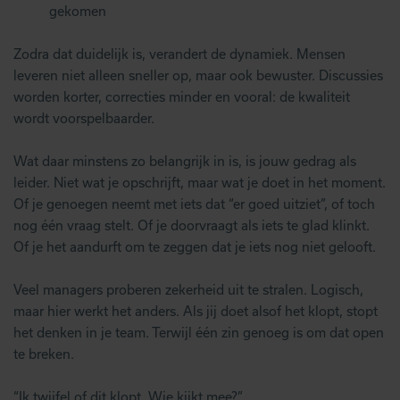
gekomen
Zodra dat duidelijk is, verandert de dynamiek. Mensen
leveren niet alleen sneller op, maar ook bewuster. Discussies
worden korter, correcties minder en vooral: de kwaliteit
wordt voorspelbaarder.
Wat daar minstens zo belangrijk in is, is jouw gedrag als
leider. Niet wat je opschrijft, maar wat je doet in het moment.
Of je genoegen neemt met iets dat “er goed uitziet”, of toch
nog één vraag stelt. Of je doorvraagt als iets te glad klinkt.
Of je het aandurft om te zeggen dat je iets nog niet gelooft.
Veel managers proberen zekerheid uit te stralen. Logisch,
maar hier werkt het anders. Als jij doet alsof het klopt, stopt
het denken in je team. Terwijl één zin genoeg is om dat open
te breken.
“Ik twijfel of dit klopt. Wie kijkt mee?”