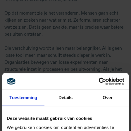
Op dat moment zie je het veranderen. Mensen gaan echt
kijken en zoeken naar wat er mist. Ze formuleren scherper
wat ze zien. Dat is geen zwakte, maar is precies waar betere
besluiten ontstaan.
Die verschuiving wordt alleen maar belangrijker. AI is geen
losse tool meer, maar schuift steeds dieper je werk in.
Organisaties bewegen van losse experimenten naar
structurele inzet in processen en besluitvorming. Als je het
niet organiseert, gebeurt het vanzelf. Alleen dan zonder
controle.
Uiteindelijk komt het neer op één vraag die je niet kunt
Toestemming
Details
Over
ontwijken. Wanneer vertrouw je op wat eruit komt, en
wanneer pak je het zelf vast?
Deze website maakt gebruik van cookies
Als je daar geen antwoord op geeft, doet je team dat voor je.
We gebruiken cookies om content en advertenties te