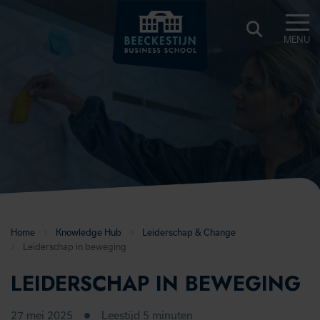
MENU
BEECKESTIJN
KNOWLEDGE
HUB
Home
Knowledge Hub
Leiderschap & Change
Leiderschap in beweging
LEIDERSCHAP IN BEWEGING
27 mei 2025
Leestijd 5 minuten