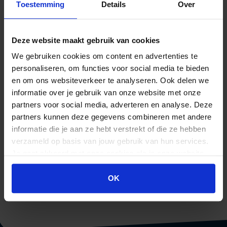
Toestemming
Details
Over
Deze website maakt gebruik van cookies
We gebruiken cookies om content en advertenties te
personaliseren, om functies voor social media te bieden
en om ons websiteverkeer te analyseren. Ook delen we
informatie over je gebruik van onze website met onze
partners voor social media, adverteren en analyse. Deze
partners kunnen deze gegevens combineren met andere
LEIDERSCHAP & CHANGE
informatie die je aan ze hebt verstrekt of die ze hebben
DIVERSITEIT EN INCLUSIE BINNEN
verzameld op basis van jouw gebruik van hun services.
ORGANISATIES
Je gaat akkoord met onze cookies als je onze website
blijft gebruiken.
OK