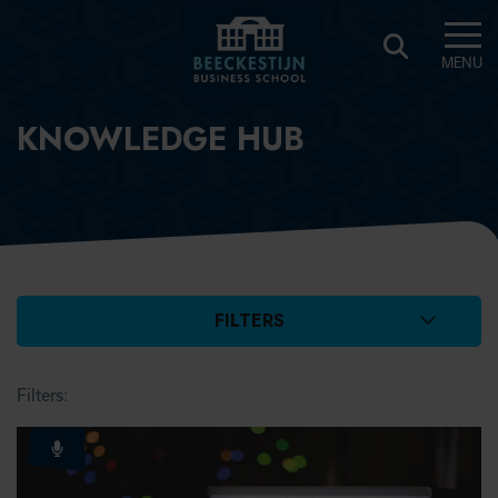
MENU
BEECKESTIJN
KNOWLEDGE HUB
KNOWLEDGE
HUB
FILTERS
FILTERS
Filters: