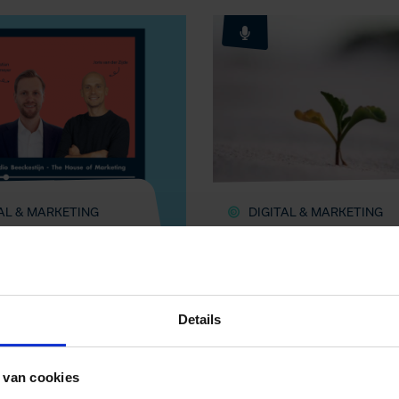
AL & MARKETING
DIGITAL & MARKETING
T: PRICING: DE
GROWTH HACKING IN
E ONDERSCHATTE
PRAKTIJK: VOORBEEL
 MARKETING
EN TIPS
Details
 van cookies