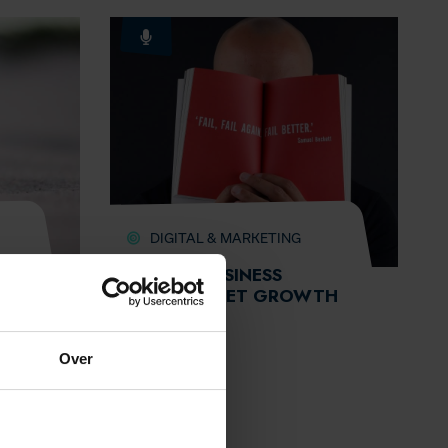
DIGITAL & MARKETING
 DE
LAAT JE BUSINESS
DEN
GROEIEN MET GROWTH
HACKING
Over