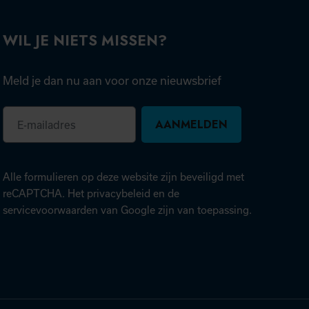
WIL JE NIETS MISSEN?
Meld je dan nu aan voor onze nieuwsbrief
E-
mailadres
Alle formulieren op deze website zijn beveiligd met
(opent in nieuw tabblad)
reCAPTCHA. Het
privacybeleid
en de
(opent in nieuw tabblad)
servicevoorwaarden
van Google zijn van toepassing.