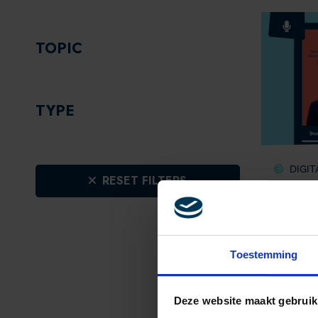
TOPIC
TYPE
DIGIT
RESET FILTERS
PODCAS
MEEST
P VAN
Toestemming
Deze website maakt gebruik