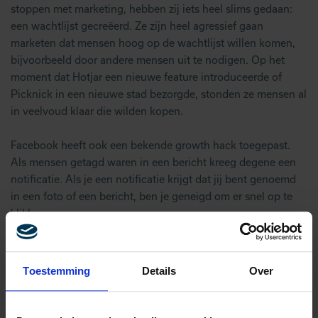
stoppen met marketing, hebben zij iets heel slims gedaan:
een wachtlijst gecreëerd. Ze zijn heel agressief gaan
marketen dat mensen hoog op de wachtlijst willen komen,
bijvoorbeeld door andere mensen uit te nodigen. Op het
moment dat Hotjar een nieuwe feature introduceerde of
Picknick in een nieuwe stad bezorgde, stonden ze mensen al
in veelvoud klaar die wilden kopen.
Facebook heeft ook een bekende growth hack toegepast.
Als mensen getagd waren in een bericht kreeg degene een
notificatie. Als je een notificatie krijgt dat jij bent genoemd
in een foto of een bericht, ben je geneigd om er snel op te
klikken.
E-mailmarketing is ook enorm belangrijk. Bedrijven zoals
Facebook, LinkedIn, Uber sturen voor elk klein dingetje een
Toestemming
Details
Over
e-mail. E-mailmarketing wordt enorm onderschat, maar het is
één van de sterkste kanalen. Als je er slim mee om gaat, is
het één van de beste kanalen.