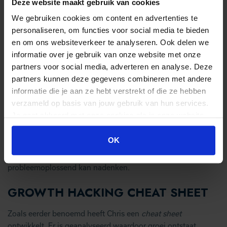
Deze website maakt gebruik van cookies
We gebruiken cookies om content en advertenties te
SKILLS VOOR EEN SUCCESVOL
personaliseren, om functies voor social media te bieden
GROWTH HACKING TEAM
en om ons websiteverkeer te analyseren. Ook delen we
informatie over je gebruik van onze website met onze
Om een goed growth hacking team samen te stellen, zijn er
partners voor social media, adverteren en analyse. Deze
een aantal skills die onmisbaar zijn. Allereerst heb je iemand
partners kunnen deze gegevens combineren met andere
nodig met IT- en development skills. Diegene kan zorgen dat
informatie die je aan ze hebt verstrekt of die ze hebben
experimenten en campagnes daadwerkelijk live komen.
verzameld op basis van jouw gebruik van hun services.
Vraag ook vooral de input van de IT’ers en developers die de
Je gaat akkoord met onze cookies als je onze website
experimenten live zetten. Zij hebben vaak de beste ideeën.
blijft gebruiken.
Ook heb je iemand nodig die creatief kan denken. Dit kan
OK
ook een IT’er zijn, of een extra persoon. Ten slotte is het
belangrijk dat er iemand bij zit die analytisch is en
probleemoplossend kan nadenken.
GROWTH HACKING CHEAT SHEET
Zoals eerder benoemd heeft Chris een
cheat sheet
ontwikkelt. Er is geanalyseerd waardoor groei ontstaat.