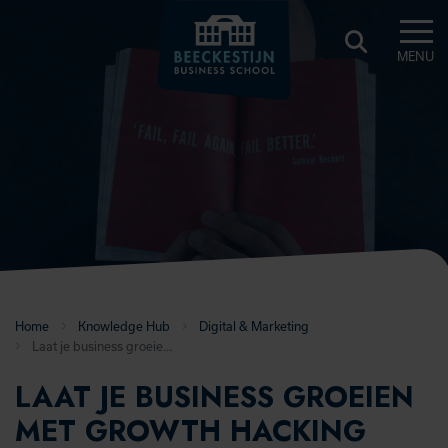
MENU
BEECKESTIJN
KNOWLEDGE
HUB
Home
Knowledge Hub
Digital & Marketing
Laat je business groeien met Growth Hacking
LAAT JE BUSINESS GROEIEN
MET GROWTH HACKING