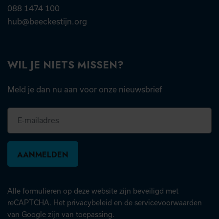
088 1474 100
hub@beeckestijn.org
WIL JE NIETS MISSEN?
Meld je dan nu aan voor onze nieuwsbrief
E-
mailadres
Alle formulieren op deze website zijn beveiligd met
(opent in nieuw tabblad)
(open
reCAPTCHA. Het
privacybeleid
en de
servicevoorwaarden
van Google zijn van toepassing.