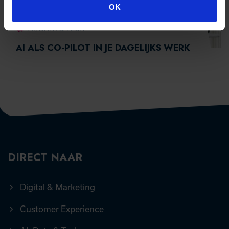
OK
AI, DATA & TECH
AI ALS CO-PILOT IN JE DAGELIJKS WERK
DIRECT NAAR
Digital & Marketing
Customer Experience