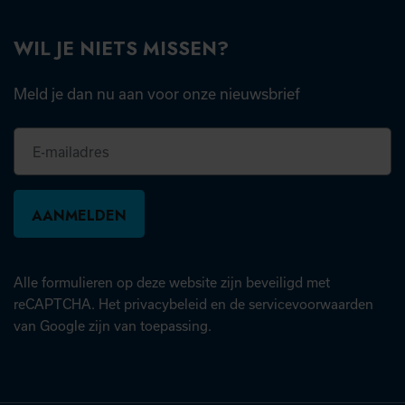
WIL JE NIETS MISSEN?
Meld je dan nu aan voor onze nieuwsbrief
E-
mailadres
Alle formulieren op deze website zijn beveiligd met
(opent in nieuw tabblad)
(open
reCAPTCHA. Het
privacybeleid
en de
servicevoorwaarden
van Google zijn van toepassing.