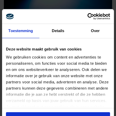
Toestemming
Details
Over
Deze website maakt gebruik van cookies
AI, DATA & TECH
We gebruiken cookies om content en advertenties te
DE TOEKOMST VAN AI IN MARKETING
personaliseren, om functies voor social media te bieden
en om ons websiteverkeer te analyseren. Ook delen we
informatie over je gebruik van onze website met onze
partners voor social media, adverteren en analyse. Deze
partners kunnen deze gegevens combineren met andere
informatie die je aan ze hebt verstrekt of die ze hebben
verzameld op basis van jouw gebruik van hun services.
Je gaat akkoord met onze cookies als je onze website
blijft gebruiken.