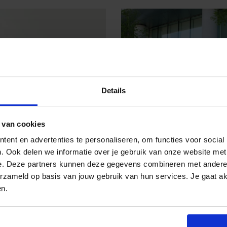
Details
AL & MARKETING
DIGITAL & MARKETING
 van cookies
ERCE: VERLEID DE
GROENERE LAST MILE
ent en advertenties te personaliseren, om functies voor social
MENT TOT
BINNEN E-COMMERCE
. Ook delen we informatie over je gebruik van onze website met
ERE KEUZES
e. Deze partners kunnen deze gegevens combineren met andere i
erzameld op basis van jouw gebruik van hun services. Je gaat a
en.