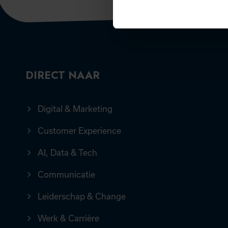
DIRECT NAAR
Digital & Marketing
Customer Experience
AI, Data & Tech
Communicatie
Leiderschap & Change
Werk & Carrière