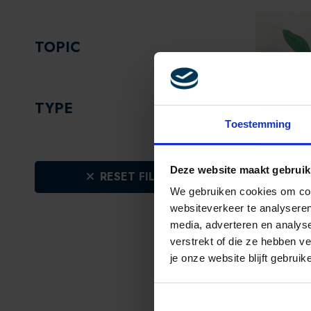
TOPIC
TYPE
Toestemming
DIGIT
Deze website maakt gebruik
RESET FILTERS
E-COMM
We gebruiken cookies om cont
CONSU
websiteverkeer te analyseren
GROEN
media, adverteren en analys
verstrekt of die ze hebben v
je onze website blijft gebruik