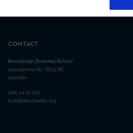
CONTACT
Beeckestijn Business School
Leusderend 30, 3832 RC
Leusden
088 1474 100
hub@beeckestijn.org