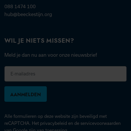
088 1474 100
hub@beeckestijn.org
WIL JE NIETS MISSEN?
Meld je dan nu aan voor onze nieuwsbrief
E-
mailadres
Alle formulieren op deze website zijn beveiligd met
(opent in nieuw tabblad)
(open
reCAPTCHA. Het
privacybeleid
en de
servicevoorwaarden
van Google zijn van toepassing.