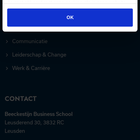
Digital & Marketing
Je gaat akkoord met onze cookies als je onze website
blijft gebruiken.
Customer Experience
OK
AI, Data & Tech
Communicatie
Leiderschap & Change
Werk & Carrière
CONTACT
Beeckestijn Business School
Leusderend 30, 3832 RC
Leusden