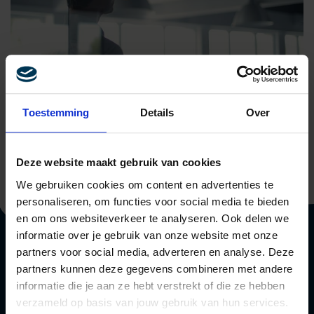
DIGITAL & MARKETING
B2B LEADGENERATIE: GENEREER MEER
Toestemming
Details
Over
WAARDEVOLLE LEADS
Deze website maakt gebruik van cookies
We gebruiken cookies om content en advertenties te
personaliseren, om functies voor social media te bieden
en om ons websiteverkeer te analyseren. Ook delen we
informatie over je gebruik van onze website met onze
partners voor social media, adverteren en analyse. Deze
partners kunnen deze gegevens combineren met andere
DIRECT NAAR
informatie die je aan ze hebt verstrekt of die ze hebben
verzameld op basis van jouw gebruik van hun services.