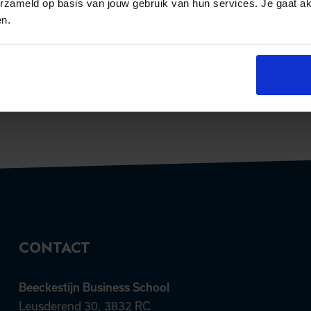
erzameld op basis van jouw gebruik van hun services. Je gaat a
en.
CONTACT
Beeckestijn Business School
Leusderend 30, 3832 RC