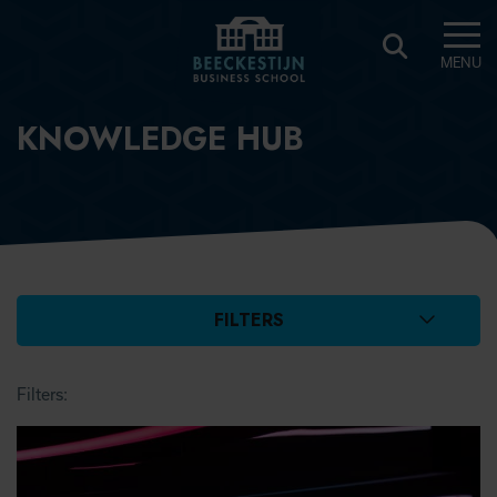
MENU
BEECKESTIJN
KNOWLEDGE HUB
KNOWLEDGE
HUB
FILTERS
FILTERS
Filters: