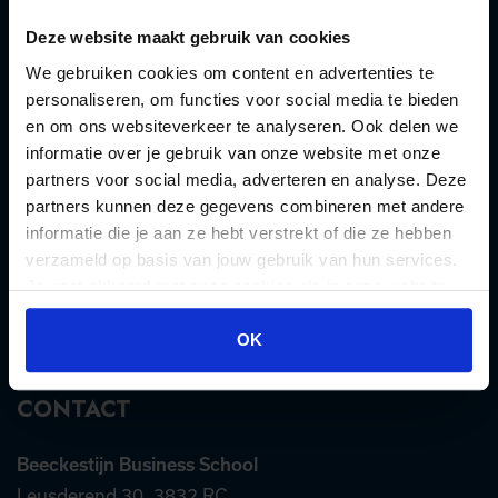
Deze website maakt gebruik van cookies
Digital & Marketing
We gebruiken cookies om content en advertenties te
personaliseren, om functies voor social media te bieden
Customer Experience
en om ons websiteverkeer te analyseren. Ook delen we
informatie over je gebruik van onze website met onze
AI, Data & Tech
partners voor social media, adverteren en analyse. Deze
Communicatie
partners kunnen deze gegevens combineren met andere
informatie die je aan ze hebt verstrekt of die ze hebben
Leiderschap & Change
verzameld op basis van jouw gebruik van hun services.
Je gaat akkoord met onze cookies als je onze website
Werk & Carrière
blijft gebruiken.
OK
CONTACT
Beeckestijn Business School
Leusderend 30, 3832 RC