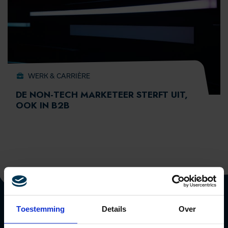
WERK & CARRIÈRE
DE NON-TECH MARKETEER STERFT UIT,
OOK IN B2B
Toestemming
Details
Over
DIRECT NAAR