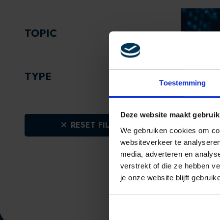
TOPIC
TYPE
Toestemming
Deze website maakt gebruik
CUST
RESET FILTERS
We gebruiken cookies om cont
MAAK J
websiteverkeer te analyseren
CX-KL
media, adverteren en analys
verstrekt of die ze hebben v
je onze website blijft gebruik