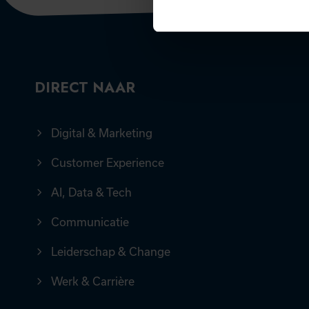
DIRECT NAAR
Digital & Marketing
Customer Experience
AI, Data & Tech
Communicatie
Leiderschap & Change
Werk & Carrière