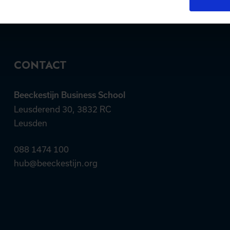
CONTACT
Beeckestijn Business School
Leusderend 30, 3832 RC
Leusden
088 1474 100
hub@beeckestijn.org