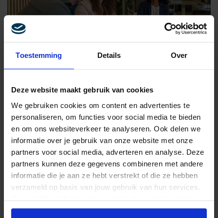
Toestemming
Details
Over
LEIDERSCHAP & CHANGE
ZE WAREN NIET TE LAAT MET
BESLUITEN. ZE NAMEN ZE GEWOON
Deze website maakt gebruik van cookies
NOOIT ECHT
We gebruiken cookies om content en advertenties te
personaliseren, om functies voor social media te bieden
en om ons websiteverkeer te analyseren. Ook delen we
informatie over je gebruik van onze website met onze
partners voor social media, adverteren en analyse. Deze
partners kunnen deze gegevens combineren met andere
informatie die je aan ze hebt verstrekt of die ze hebben
verzameld op basis van jouw gebruik van hun services.
Je gaat akkoord met onze cookies als je onze website
blijft gebruiken.