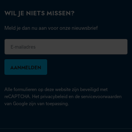
WIL JE NIETS MISSEN?
Meld je dan nu aan voor onze nieuwsbrief
E-
mailadres
Alle formulieren op deze website zijn beveiligd met
(opent in nieuw tabblad)
(open
reCAPTCHA. Het
privacybeleid
en de
servicevoorwaarden
van Google zijn van toepassing.